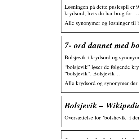
Løsningen på dette puslespil er
krydsord, hvis du har brug for 
Alle synonymer og løsninger til 
7- ord dannet med bo
Bolsjevik i krydsord og synony
“bolsjevik” løser de følgende kry
“bolsjevik”. Bolsjevik …
Alle krydsord og synonymer der b
Bolsjevik – Wikipedi
Oversættelse for ‘bolshevik’ i d