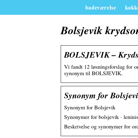
badeværelse
køkk
Bolsjevik krydso
BOLSJEVIK – Krydso
Vi fandt 12 løsningsforslag for 
synonym til BOLSJEVIK.
Synonym for Bolsje
Synonym for Bolsjevik
Synonymer for bolsjevik · leninis
Beskrivelse og synonymer for or