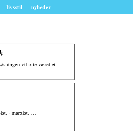
livsstil
nyheder
k
øsningen vil ofte været et
oist, · marxist, …