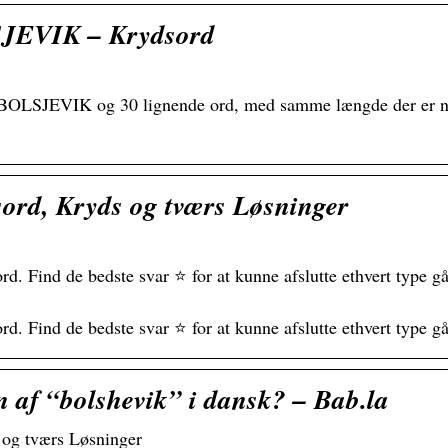
SJEVIK – Krydsord
d BOLSJEVIK og 30 lignende ord, med samme længde der er nytt
rd, Kryds og tværs Løsninger
 Find de bedste svar ⭐ for at kunne afslutte ethvert type gå
 Find de bedste svar ⭐ for at kunne afslutte ethvert type gå
n af “bolshevik” i dansk? – Bab.la
og tværs Løsninger