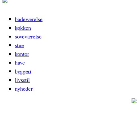
badeværelse
køkken
soveværelse
stue
kontor
have
byggeri
livsstil
nyheder