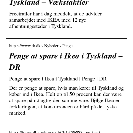
Tyskland – Vækstaktier
Freetrailer har i dag meddelt, at de udvider
samarbejdet med IKEA med 12 nye
afhentningssteder i Tyskland.
http s://www.dr.dk › Nyheder › Penge
Penge at spare i Ikea i Tyskland –
DR
Penge at spare i Ikea i Tyskland | Penge | DR
Der er penge at spare, hvis man kører til Tyskland og
køber ind i Ikea. Helt op til 50 procent kan der være
at spare på nøjagtig den samme vare. Ifølge Ikea er
forklaringen, at konkurrencen er hård på det tyske
marked.
http s://finans.dk › erhverv › ECE13286887 › nu-kan-t…