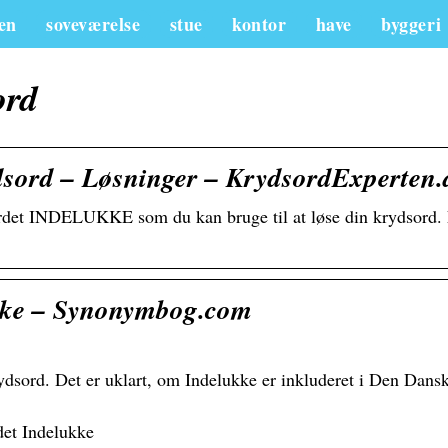
en
soveværelse
stue
kontor
have
byggeri
ord
rd – Løsninger – KrydsordExperten.
ordet INDELUKKE som du kan bruge til at løse din krydsord. 
kke – Synonymbog.com
rydsord. Det er uklart, om Indelukke er inkluderet i Den Dan
det Indelukke