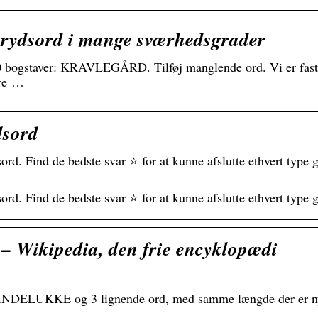
krydsord i mange sværhedsgrader
 bogstaver: KRAVLEGÅRD. Tilføj manglende ord. Vi er fast b
ore …
sord
 Find de bedste svar ⭐ for at kunne afslutte ethvert type g
. Find de bedste svar ⭐ for at kunne afslutte ethvert type g
 – Wikipedia, den frie encyklopædi
d INDELUKKE og 3 lignende ord, med samme længde der er nytt