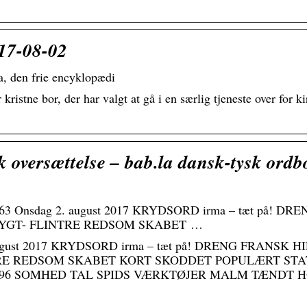
017-08-02
a, den frie encyklopædi
or kristne bor, der har valgt at gå i en særlig tjeneste over for 
versættelse – bab.la dansk-tysk ordb
jle 63 Onsdag 2. august 2017 KRYDSORD irma – tæt på!
YGT- FLINTRE REDSOM SKABET …
2. august 2017 KRYDSORD irma – tæt på! DRENG FRAN
E REDSOM SKABET KORT SKODDET POPULÆRT STATIS
S296 SOMHED TAL SPIDS VÆRKTØJER MALM TÆNDT 