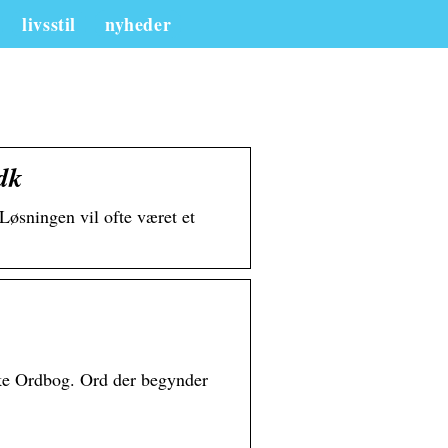
livsstil
nyheder
dk
Løsningen vil ofte været et
ske Ordbog. Ord der begynder