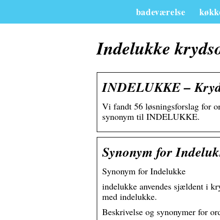
badeværelse
køkk
Indelukke kryds
INDELUKKE – Krydso
Vi fandt 56 løsningsforslag for 
synonym til INDELUKKE.
Synonym for Indelu
Synonym for Indelukke
indelukke anvendes sjældent i k
med indelukke.
Beskrivelse og synonymer for or