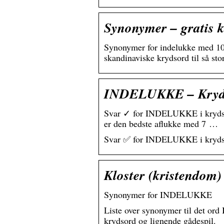
Synonymer – gratis 
Synonymer for indelukke med 10
skandinaviske krydsord til så st
INDELUKKE – Kryd
Svar ✓ for INDELUKKE i krydsord.
er den bedste aflukke med 7 …
Svar ✅ for INDELUKKE i krydsord
Kloster (kristendom)
Synonymer for INDELUKKE
Liste over synonymer til det or
krydsord og lignende gådespil.