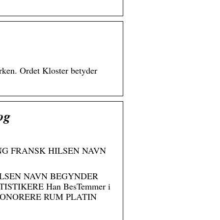
kirken. Ordet Kloster betyder
og
 DRENG FRANSK HILSEN NAVN
SK HILSEN NAVN BEGYNDER
TIKERE Han BesTemmer i
HONORERE RUM PLATIN