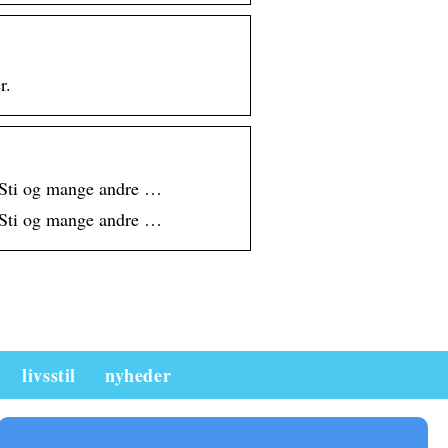
r.
 Sti og mange andre …
 Sti og mange andre …
livsstil
nyheder