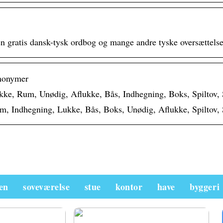
den gratis dansk-tysk ordbog og mange andre tyske oversættelse
nonymer
ke, Rum, Unødig, Aflukke, Bås, Indhegning, Boks, Spiltov,
, Indhegning, Lukke, Bås, Boks, Unødig, Aflukke, Spiltov,
en
soveværelse
stue
kontor
have
byggeri