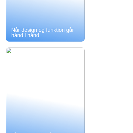
Når design og funktion går
hånd i hånd