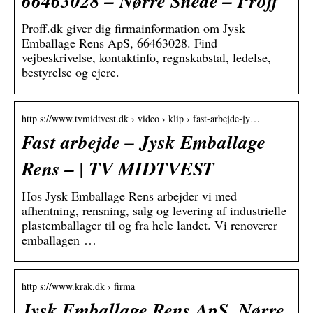
66463028 – Nørre Snede – Proff
Proff.dk giver dig firmainformation om Jysk
Emballage Rens ApS, 66463028. Find
vejbeskrivelse, kontaktinfo, regnskabstal, ledelse,
bestyrelse og ejere.
http s://www.tvmidtvest.dk › video › klip › fast-arbejde-jy…
Fast arbejde – Jysk Emballage
Rens – | TV MIDTVEST
Hos Jysk Emballage Rens arbejder vi med
afhentning, rensning, salg og levering af industrielle
plastemballager til og fra hele landet. Vi renoverer
emballagen …
http s://www.krak.dk › firma
Jysk Emballage Rens ApS, Nørre