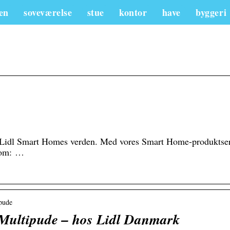
en
soveværelse
stue
kontor
have
byggeri
 Lidl Smart Homes verden. Med vores Smart Home-produktseri
 om: …
ipude
tipude – hos Lidl Danmark