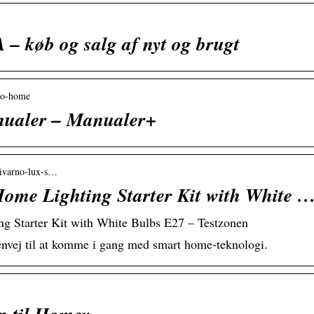
– køb og salg af nyt og brugt
rno-home
aler – Manualer+
› livarno-lux-s…
ome Lighting Starter Kit with White 
g Starter Kit with White Bulbs E27 – Testzonen
 genvej til at komme i gang med smart home-teknologi.