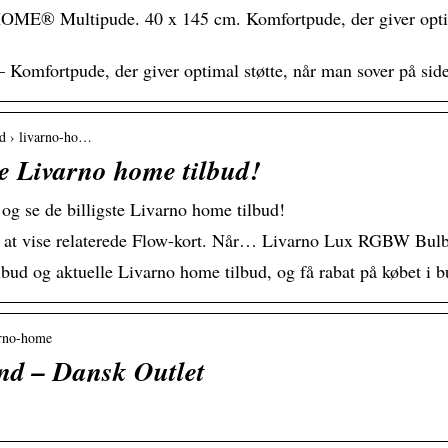
E® Multipude. 40 x 145 cm. Komfortpude, der giver optima
fortpude, der giver optimal støtte, når man sover på sid
bud › livarno-ho…
te Livarno home tilbud!
og se de billigste Livarno home tilbud!
un at vise relaterede Flow-kort. Når… Livarno Lux RGBW Bul
bud og aktuelle Livarno home tilbud, og få rabat på købet i bu
arno-home
nd – Dansk Outlet