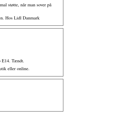
l støtte, når man sover på
en. Hos Lidl Danmark
b E14. Tændt.
tik eller online.