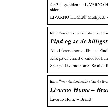
for 3 dage siden — LIVARNO HOM
siden.
LIVARNO HOME® Multipude – Kom
http s://www.tilbudsaviseronline.dk › til
Find og se de billigs
Alle Livarno home tilbud – Find 
Klik på en enhed ovenfor for k
Spar på Livarno home. Se alle til
http s://www.danskoutlet.dk › brand › liv
Livarno Home – Bra
Livarno Home – Brand