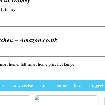
p til Homey
 | Homey
tchen – Amazon.co.uk
mart home, lidl smart home pris, lidl lampe
en
soveværelse
stue
kontor
have
byggeri