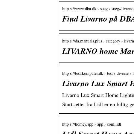
http s://www.dba.dk › soeg › soeg=livarno
Find Livarno på DBA 
http s://da.manuals.plus › category › liva
LIVARNO home Manu
http s://test.komputer.dk › test › diverse 
Livarno Lux Smart H
Livarno Lux Smart Home Lightin
Startsættet fra Lidl er en billig
http s://homey.app › app › com.lidl