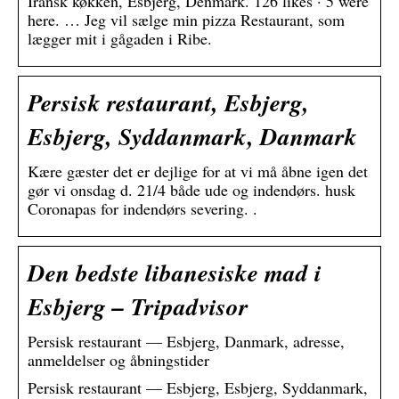
Iransk køkken, Esbjerg, Denmark. 126 likes · 5 were
here. … Jeg vil sælge min pizza Restaurant, som
lægger mit i gågaden i Ribe.
Persisk restaurant, Esbjerg,
Esbjerg, Syddanmark, Danmark
Kære gæster det er dejlige for at vi må åbne igen det
gør vi onsdag d. 21/4 både ude og indendørs. husk
Coronapas for indendørs severing. .
Den bedste libanesiske mad i
Esbjerg – Tripadvisor
Persisk restaurant — Esbjerg, Danmark, adresse,
anmeldelser og åbningstider
Persisk restaurant — Esbjerg, Esbjerg, Syddanmark,