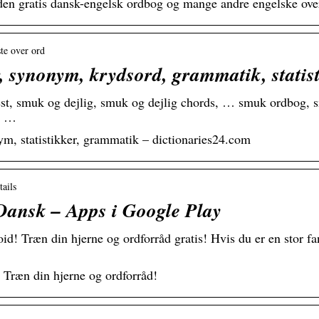
den gratis dansk-engelsk ordbog og mange andre engelske over
te over ord
, synonym, krydsord, grammatik, statis
est, smuk og dejlig, smuk og dejlig chords, … smuk ordbog,
, …
m, statistikker, grammatik – dictionaries24.com
tails
Dansk – Apps i Google Play
d! Træn din hjerne og ordforråd gratis! Hvis du er en stor fan
! Træn din hjerne og ordforråd!