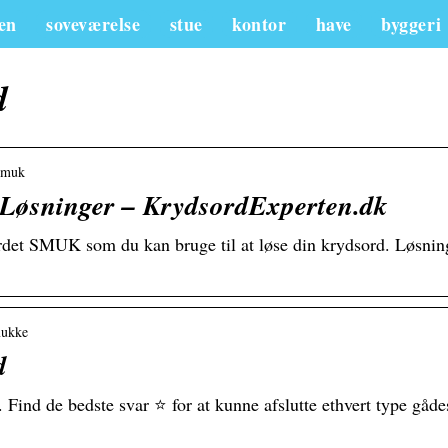
en
soveværelse
stue
kontor
have
byggeri
d
 smuk
Løsninger – KrydsordExperten.dk
ordet SMUK som du kan bruge til at løse din krydsord. Løsning
mukke
d
nd de bedste svar ⭐ for at kunne afslutte ethvert type gådes