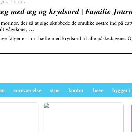
 ugens-blad › u…
æg med æg og krydsord | Familie Jour
mormor, der så at sige skubbede de smukke søstre ind på c
tilt vågekone, …
uge følger et stort hæfte med krydsord til alle påskedagene. 
en
soveværelse
stue
kontor
have
byggeri