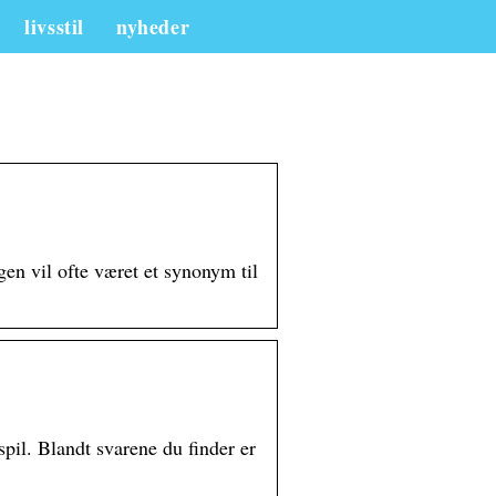
livsstil
nyheder
en vil ofte været et synonym til
pil. Blandt svarene du finder er