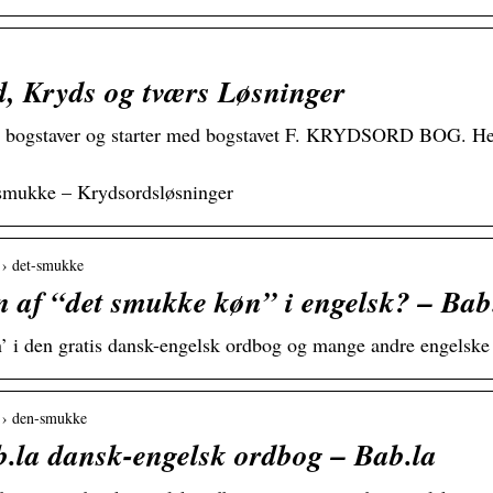
 Kryds og tværs Løsninger
 5 bogstaver og starter med bogstavet F. KRYDSORD BOG. Her
…
 smukke – Krydsordsløsninger
k › det-smukke
n af “det smukke køn” i engelsk? – Bab
’ i den gratis dansk-engelsk ordbog og mange andre engelske 
k › den-smukke
a dansk-engelsk ordbog – Bab.la