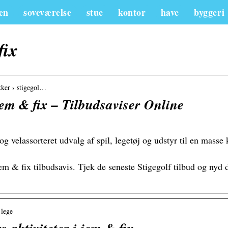
en
soveværelse
stue
kontor
have
byggeri
fix
kker › stigegol…
jem & fix – Tilbudsaviser Online
 og velassorteret udvalg af spil, legetøj og udstyr til en mass
m & fix tilbudsavis. Tjek de seneste Stigegolf tilbud og nyd de 
 lege