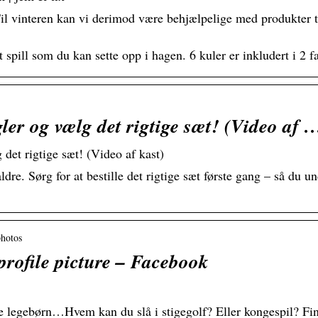
 Til vinteren kan vi derimod være behjælpelige med produkter t
 spill som du kan sette opp i hagen. 6 kuler er inkludert i 2 f
egler og vælg det rigtige sæt! (Video af 
 det rigtige sæt! (Video af kast)
 aldre. Sørg for at bestille det rigtige sæt første gang – så du 
photos
rofile picture – Facebook
e legebørn…Hvem kan du slå i stigegolf? Eller kongespil? Find 