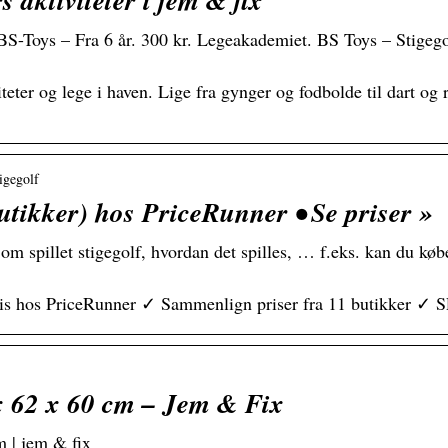
s aktiviteter i jem & fix
 BS-Toys – Fra 6 år. 300 kr. Legeakademiet. BS Toys – Stigegol
eter og lege i haven. Lige fra gynger og fodbolde til dart og
igegolf
utikker) hos PriceRunner • Se priser »
m spillet stigegolf, hvordan det spilles, … f.eks. kan du køb
ris hos PriceRunner ✓ Sammenlign priser fra 11 butikker ✓ S
 x 62 x 60 cm – Jem & Fix
m | jem & fix