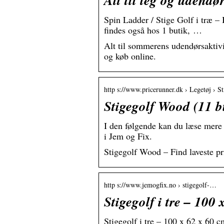
Alt til leg og udendør
Spin Ladder / Stige Golf i træ –
findes også hos 1 butik, …
Alt til sommerens udendørsaktivit
og køb online.
http s://www.pricerunner.dk › Legetøj › St
Stigegolf Wood (11 b
I den følgende kan du læse mere o
i Jem og Fix.
Stigegolf Wood – Find laveste p
http s://www.jemogfix.no › stigegolf-…
Stigegolf i tre – 100
Stigegolf i tre – 100 x 62 x 60 c