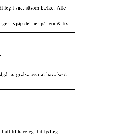
il leg i sne, såsom kælke. Alle
arger. Kjøp det her på jem & fix.
…
undgår ærgrelse over at have købt
alt til haveleg: bit.ly/Leg-