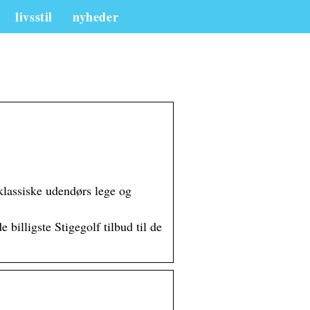
livsstil
nyheder
e klassiske udendørs lege og
billigste Stigegolf tilbud til de