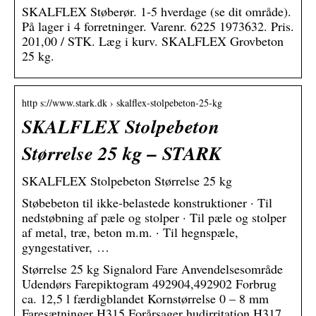
SKALFLEX Støberør. 1-5 hverdage (se dit område).
På lager i 4 forretninger. Varenr. 6225 1973632. Pris.
201,00 / STK. Læg i kurv. SKALFLEX Grovbeton
25 kg.
http s://www.stark.dk › skalflex-stolpebeton-25-kg
SKALFLEX Stolpebeton
Størrelse 25 kg – STARK
SKALFLEX Stolpebeton Størrelse 25 kg
Støbebeton til ikke-belastede konstruktioner · Til
nedstøbning af pæle og stolper · Til pæle og stolper
af metal, træ, beton m.m. · Til hegnspæle,
gyngestativer, …
Størrelse 25 kg Signalord Fare Anvendelsesområde
Udendørs Farepiktogram 492904,492902 Forbrug
ca. 12,5 l færdigblandet Kornstørrelse 0 – 8 mm
Faresætninger H315 Forårsager hudirritation,H317