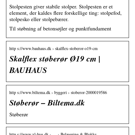
Stolpesten giver stabile stolper. Stolpesten er et
element, der kaldes flere forskellige ting: stolpefod,
stolpesko eller stolpebærer.
Til støbning af betonsøjler og punktfundament
http s://www.bauhaus.dk › skalflex-stoberor-o19-cm
Skalflex støberør Ø19 cm |
BAUHAUS
http s://www.biltema.dk › byggeri › stoberor-2000019586
Støberør – Biltema.dk
Støberør
http s://www.xl-byg.dk › … › Belægning & Blokke