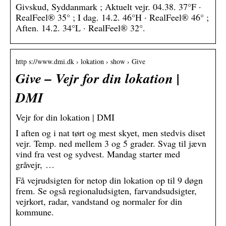
Givskud, Syddanmark ; Aktuelt vejr. 04.38. 37°F ·
RealFeel® 35° ; I dag. 14.2. 46°H · RealFeel® 46° ;
Aften. 14.2. 34°L · RealFeel® 32°.
http s://www.dmi.dk › lokation › show › Give
Give – Vejr for din lokation |
DMI
Vejr for din lokation | DMI
I aften og i nat tørt og mest skyet, men stedvis diset
vejr. Temp. ned mellem 3 og 5 grader. Svag til jævn
vind fra vest og sydvest. Mandag starter med
gråvejr, …
Få vejrudsigten for netop din lokation op til 9 døgn
frem. Se også regionaludsigten, farvandsudsigter,
vejrkort, radar, vandstand og normaler for din
kommune.