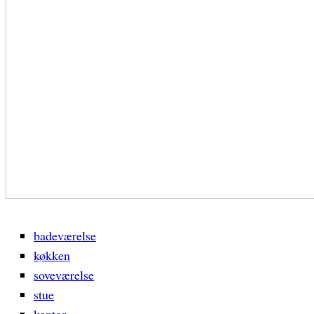
badeværelse
køkken
soveværelse
stue