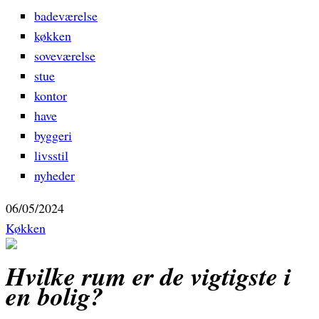
badeværelse
køkken
soveværelse
stue
kontor
have
byggeri
livsstil
nyheder
06/05/2024
Køkken
Hvilke rum er de vigtigste i
en bolig?