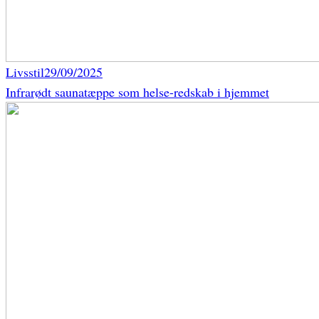
Livsstil
29/09/2025
Infrarødt saunatæppe som helse-redskab i hjemmet